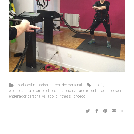
electroestimulación
,
entrenador personal
dacfit
,
electroestimulación
,
electroestimulación valladolid
,
entrenador personal
,
entrenador personal valladolid
,
fitness
,
loncego