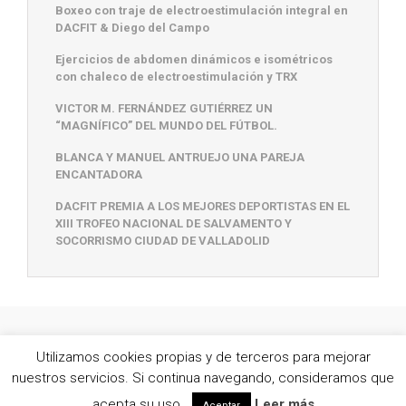
Boxeo con traje de electroestimulación integral en
DACFIT & Diego del Campo
Ejercicios de abdomen dinámicos e isométricos
con chaleco de electroestimulación y TRX
VICTOR M. FERNÁNDEZ GUTIÉRREZ UN
“MAGNÍFICO” DEL MUNDO DEL FÚTBOL.
BLANCA Y MANUEL ANTRUEJO UNA PAREJA
ENCANTADORA
DACFIT PREMIA A LOS MEJORES DEPORTISTAS EN EL
XIII TROFEO NACIONAL DE SALVAMENTO Y
SOCORRISMO CIUDAD DE VALLADOLID
© 2016 DAC - Desarrollo Acciones Certámenes -
Aviso
Utilizamos cookies propias y de terceros para mejorar
Legal
nuestros servicios. Si continua navegando, consideramos que
acepta su uso.
Leer más
Aceptar